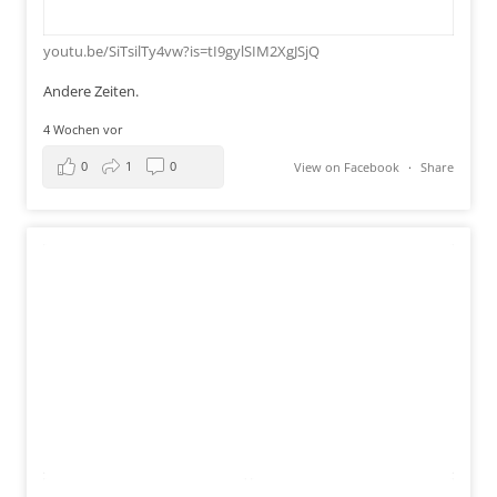
youtu.be/SiTsilTy4vw?is=tI9gylSIM2XgJSjQ
Andere Zeiten.
4 Wochen vor
0
1
0
View on Facebook
·
Share